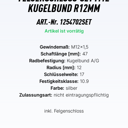
KUGELBUND R12MM
ART.-Nr.
1254702SET
Artikel ist vorrätig
Gewindemaß:
M12x1,5
Schaftlänge [mm]:
47
Radbefestigung:
Kugelbund A/G
Radius [mm]:
12
Schlüsselweite:
17
Festigkeitsklasse:
10.9
Farbe:
silber
Zulassungsart:
nicht eintragungspflichtig
inkl. Felgenschloss