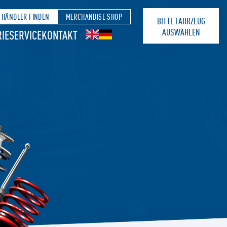
HÄNDLER FINDEN
MERCHANDISE SHOP
BITTE FAHRZEUG
AUSWÄHLEN
IE
SERVICE
KONTAKT