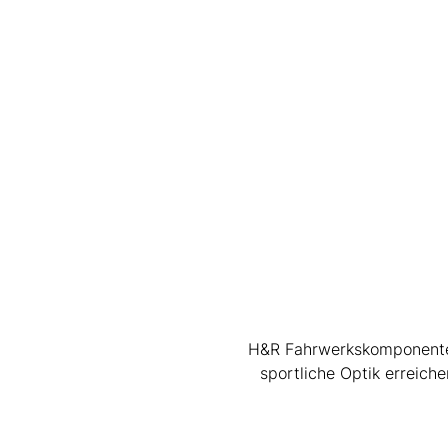
H&R Fahrwerkskomponenten 
sportliche Optik erreic