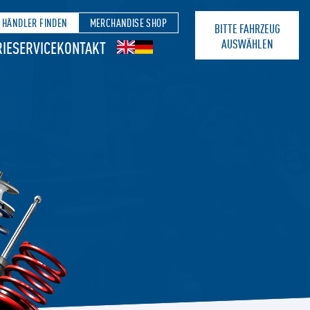
HÄNDLER FINDEN
MERCHANDISE SHOP
BITTE FAHRZEUG
AUSWÄHLEN
IE
SERVICE
KONTAKT