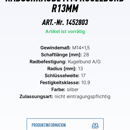
R13MM
ART.-Nr.
1452803
Artikel ist vorrätig
Gewindemaß:
M14x1,5
Schaftlänge [mm]:
28
Radbefestigung:
Kugelbund A/G
Radius [mm]:
13
Schlüsselweite:
17
Festigkeitsklasse:
10.9
Farbe:
silber
Zulassungsart:
nicht eintragungspflichtig
PRODUKTINFORMATION