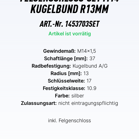
KUGELBUND R13MM
ART.-Nr.
1453703SET
Artikel ist vorrätig
Gewindemaß:
M14x1,5
Schaftlänge [mm]:
37
Radbefestigung:
Kugelbund A/G
Radius [mm]:
13
Schlüsselweite:
17
Festigkeitsklasse:
10.9
Farbe:
silber
Zulassungsart:
nicht eintragungspflichtig
inkl. Felgenschloss