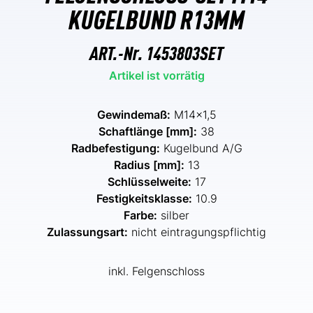
KUGELBUND R13MM
ART.-Nr.
1453803SET
Artikel ist vorrätig
Gewindemaß:
M14x1,5
Schaftlänge [mm]:
38
Radbefestigung:
Kugelbund A/G
Radius [mm]:
13
Schlüsselweite:
17
Festigkeitsklasse:
10.9
Farbe:
silber
Zulassungsart:
nicht eintragungspflichtig
inkl. Felgenschloss