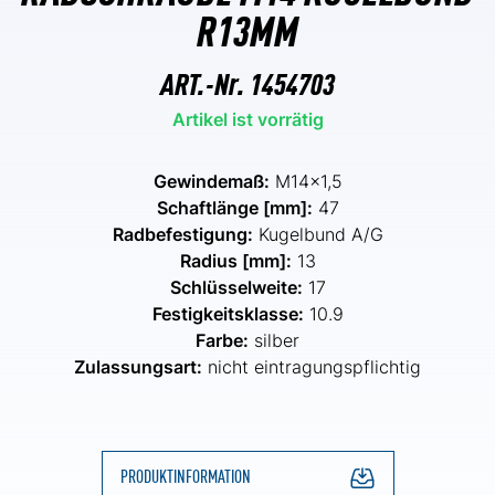
R13MM
ART.-Nr.
1454703
Artikel ist vorrätig
Gewindemaß:
M14x1,5
Schaftlänge [mm]:
47
Radbefestigung:
Kugelbund A/G
Radius [mm]:
13
Schlüsselweite:
17
Festigkeitsklasse:
10.9
Farbe:
silber
Zulassungsart:
nicht eintragungspflichtig
PRODUKTINFORMATION