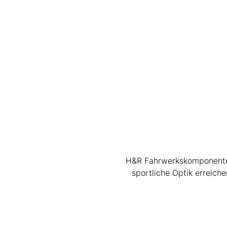
H&R Fahrwerkskomponenten 
sportliche Optik erreic