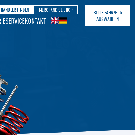
HÄNDLER FINDEN
MERCHANDISE SHOP
BITTE FAHRZEUG
AUSWÄHLEN
IE
SERVICE
KONTAKT