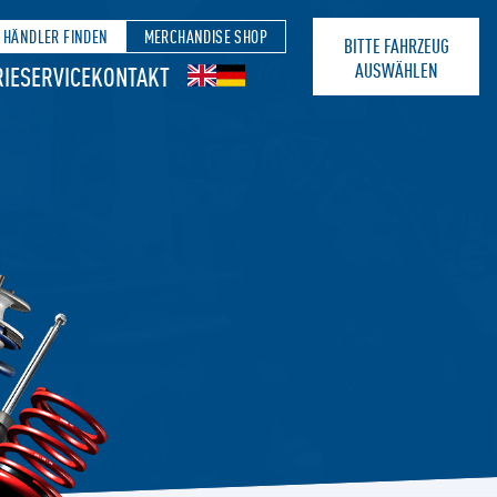
HÄNDLER FINDEN
MERCHANDISE SHOP
BITTE FAHRZEUG
AUSWÄHLEN
IE
SERVICE
KONTAKT