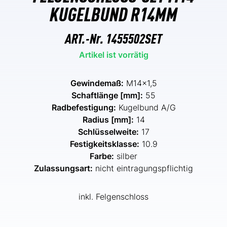
KUGELBUND R14MM
ART.-Nr.
1455502SET
Artikel ist vorrätig
Gewindemaß:
M14x1,5
Schaftlänge [mm]:
55
Radbefestigung:
Kugelbund A/G
Radius [mm]:
14
Schlüsselweite:
17
Festigkeitsklasse:
10.9
Farbe:
silber
Zulassungsart:
nicht eintragungspflichtig
inkl. Felgenschloss