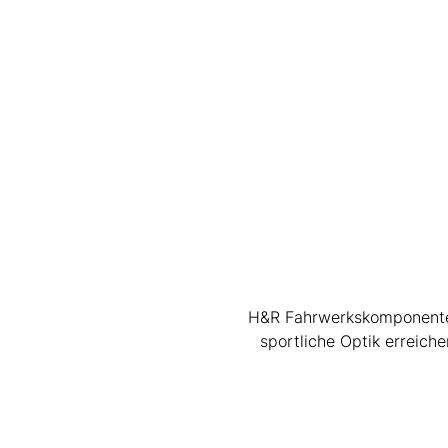
H&R Fahrwerkskomponenten 
sportliche Optik erreic