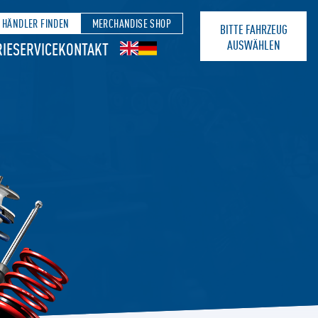
HÄNDLER FINDEN
MERCHANDISE SHOP
BITTE FAHRZEUG
AUSWÄHLEN
IE
SERVICE
KONTAKT