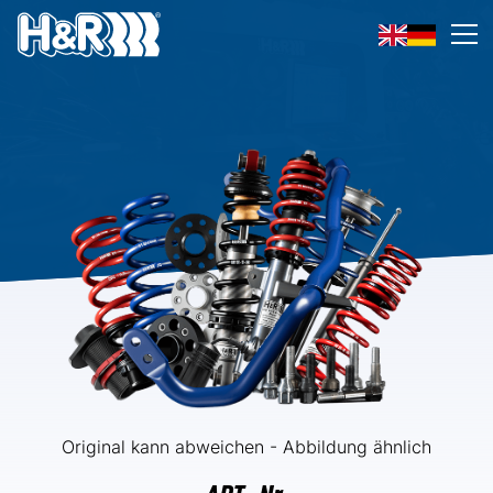
Zum Inhalt springen
Op
Original kann abweichen - Abbildung ähnlich
ART.-Nr.