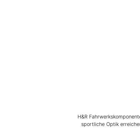
H&R Fahrwerkskomponenten 
sportliche Optik erreic