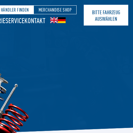
HÄNDLER FINDEN
MERCHANDISE SHOP
BITTE FAHRZEUG
AUSWÄHLEN
IE
SERVICE
KONTAKT