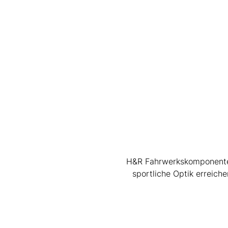
H&R Fahrwerkskomponenten 
sportliche Optik erreic