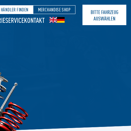
HÄNDLER FINDEN
MERCHANDISE SHOP
BITTE FAHRZEUG
AUSWÄHLEN
IE
SERVICE
KONTAKT