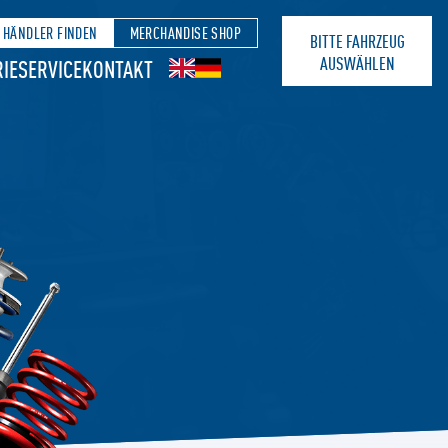
HÄNDLER FINDEN
MERCHANDISE SHOP
BITTE FAHRZEUG
AUSWÄHLEN
IE
SERVICE
KONTAKT