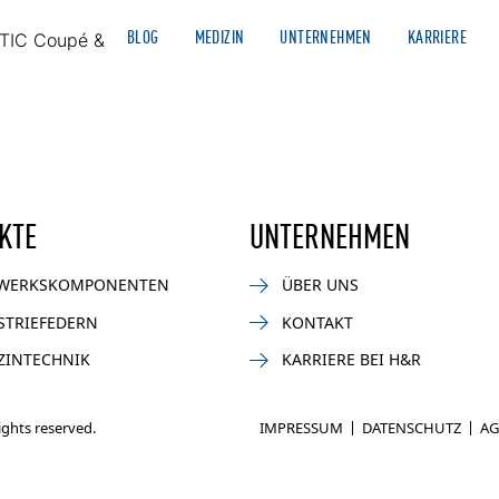
BLOG
MEDIZIN
UNTERNEHMEN
KARRIERE
TIC Coupé & Cabriolet (Typ C236)
AUTOMOTIVE
NEWS
MOTORSPORT
BIKE
INDUSTR
KTE
UNTERNEHMEN
WERKSKOMPONENTEN
ÜBER UNS
STRIEFEDERN
KONTAKT
ZINTECHNIK
KARRIERE BEI H&R
rights reserved.
IMPRESSUM
DATENSCHUTZ
AG