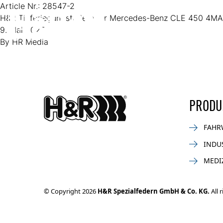
Zum Inhalt springen
Article Nr.:
28547-2
H&R Tieferlegungsfedern für Mercedes-Benz CLE 450 4MA
9. Mai 2025
By
HR Media
PRODU
FAHR
INDU
MEDI
© Copyright 2026
H&R Spezialfedern GmbH & Co. KG.
All 