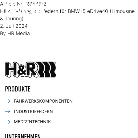
Zum Inhalt springen
Article Nr.:
28548-2
H&R Tieferlegungsfedern für BMW i5 eDrive40 (Limousine
Op
& Touring)
2. Juli 2024
By
HR Media
PRODUKTE
FAHRWERKSKOMPONENTEN
INDUSTRIEFEDERN
MEDIZINTECHNIK
UNTERNEHMEN