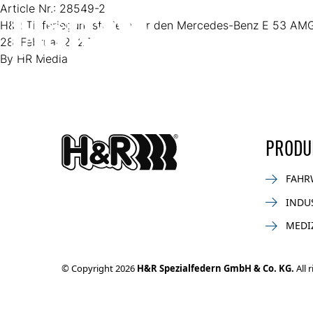
Zum Inhalt springen
Article Nr.:
28549-2
H&R Tieferlegungsfedern für den Mercedes-Benz E 53 AM
28. Februar 2025
By
HR Media
PRODU
FAHR
INDU
MEDI
© Copyright 2026
H&R Spezialfedern GmbH & Co. KG.
All 