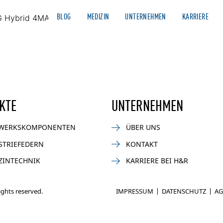
BLOG
MEDIZIN
UNTERNEHMEN
KARRIERE
G Hybrid 4MATIC
AUTOMOTIVE
NEWS
MOTORSPORT
BIKE
INDUSTR
KTE
UNTERNEHMEN
WERKSKOMPONENTEN
ÜBER UNS
STRIEFEDERN
KONTAKT
ZINTECHNIK
KARRIERE BEI H&R
rights reserved.
IMPRESSUM
DATENSCHUTZ
AG