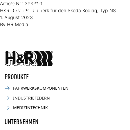
Zum Inhalt springen
Article Nr.:
28661-1
H&R Gewindefahrwerk für den Skoda Kodiaq, Typ NS
Op
1. August 2023
By
HR Media
PRODUKTE
FAHRWERKSKOMPONENTEN
INDUSTRIEFEDERN
MEDIZINTECHNIK
UNTERNEHMEN