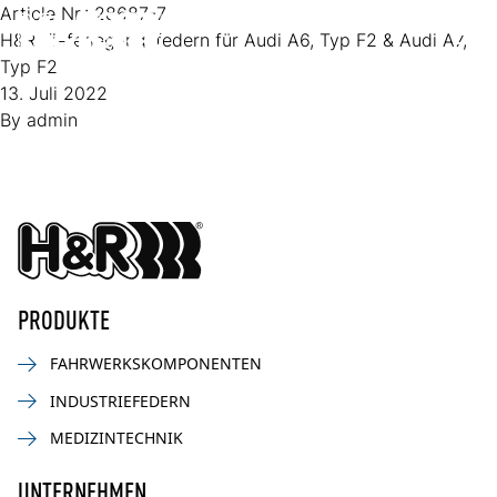
Zum Inhalt springen
Article Nr.:
28687-7
H&R Tieferlegungsfedern für Audi A6, Typ F2 & Audi A7,
Op
Typ F2
13. Juli 2022
By
admin
PRODUKTE
FAHRWERKSKOMPONENTEN
INDUSTRIEFEDERN
MEDIZINTECHNIK
UNTERNEHMEN