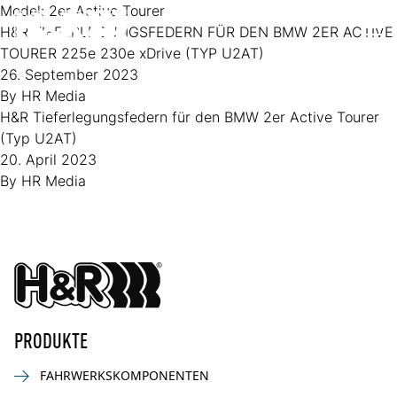
Zum Inhalt springen
Model:
2er Active Tourer
H&R TIEFERLEGUNGSFEDERN FÜR DEN BMW 2ER ACTIVE
Op
TOURER 225e 230e xDrive (TYP U2AT)
26. September 2023
By
HR Media
H&R Tieferlegungsfedern für den BMW 2er Active Tourer
(Typ U2AT)
20. April 2023
By
HR Media
PRODUKTE
FAHRWERKSKOMPONENTEN