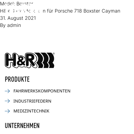
Zum Inhalt springen
Model:
Boxster
H&R Gewindefedern für Porsche 718 Boxster Cayman
Op
31. August 2021
By
admin
PRODUKTE
FAHRWERKSKOMPONENTEN
INDUSTRIEFEDERN
MEDIZINTECHNIK
UNTERNEHMEN