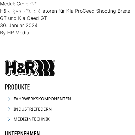
Zum Inhalt springen
Model:
Ceed GT
H&R Sport-Stabilisatoren für Kia ProCeed Shooting Brake
Op
GT und Kia Ceed GT
30. Januar 2024
By
HR Media
PRODUKTE
FAHRWERKSKOMPONENTEN
INDUSTRIEFEDERN
MEDIZINTECHNIK
UNTERNEHMEN