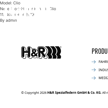
Zum Inhalt springen
Model:
Clio
Neue Produkte für Renault Clio
11. November 2019
By
admin
PRODU
FAHR
INDU
MEDI
© Copyright 2026
H&R Spezialfedern GmbH & Co. KG.
All 