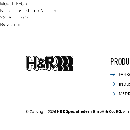
Zum Inhalt springen
Model:
E-Up
Neue Produkte für VW E-Up
22. April 2021
By
admin
PRODU
FAHR
INDU
MEDI
© Copyright 2026
H&R Spezialfedern GmbH & Co. KG.
All 