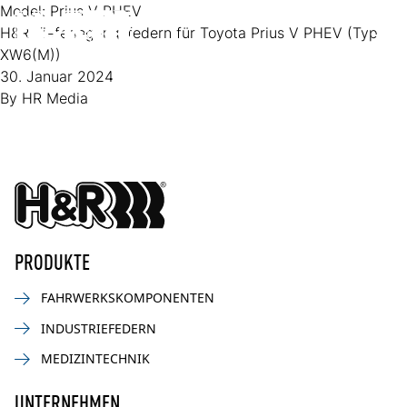
Zum Inhalt springen
Model:
Prius V PHEV
H&R Tieferlegungsfedern für Toyota Prius V PHEV (Typ
Op
XW6(M))
30. Januar 2024
By
HR Media
PRODUKTE
FAHRWERKSKOMPONENTEN
INDUSTRIEFEDERN
MEDIZINTECHNIK
UNTERNEHMEN