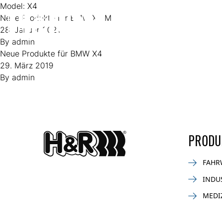
Zum Inhalt springen
Model:
X4
Neue Produkte für BMW X4 M
28. Januar 2021
By
admin
Neue Produkte für BMW X4
29. März 2019
By
admin
PRODU
FAHR
INDU
MEDI