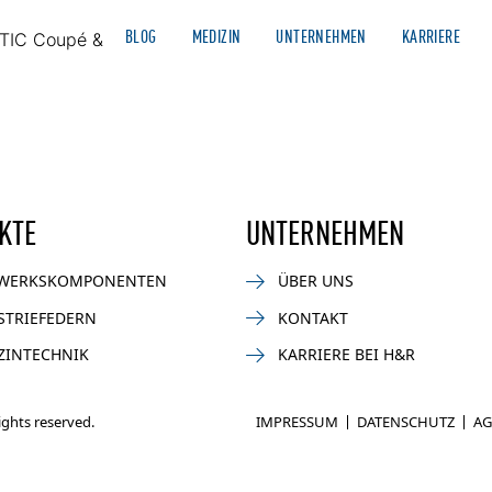
BLOG
MEDIZIN
UNTERNEHMEN
KARRIERE
TIC Coupé & Cabriolet (Typ C236)
AUTOMOTIVE
NEWS
MOTORSPORT
BIKE
INDUSTR
KTE
UNTERNEHMEN
WERKSKOMPONENTEN
ÜBER UNS
STRIEFEDERN
KONTAKT
ZINTECHNIK
KARRIERE BEI H&R
rights reserved.
IMPRESSUM
DATENSCHUTZ
AG