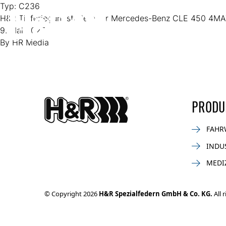
Zum Inhalt springen
Typ:
C236
H&R Tieferlegungsfedern für Mercedes-Benz CLE 450 4MA
9. Mai 2025
By
HR Media
PRODU
FAHR
INDU
MEDI
© Copyright 2026
H&R Spezialfedern GmbH & Co. KG.
All 