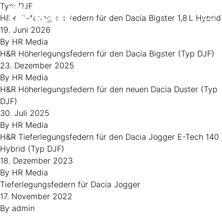
Zum Inhalt springen
Typ:
DJF
H&R Tieferlegungsfedern für den Dacia Bigster 1,8 L Hybrid
Op
19. Juni 2026
By
HR Media
H&R Höherlegungsfedern für den Dacia Bigster (Typ DJF)
23. Dezember 2025
By
HR Media
H&R Höherlegungsfedern für den neuen Dacia Duster (Typ
DJF)
30. Juli 2025
By
HR Media
H&R Tieferlegungsfedern für den Dacia Jogger E-Tech 140
Hybrid (Typ DJF)
18. Dezember 2023
By
HR Media
Tieferlegungsfedern für Dacia Jogger
17. November 2022
By
admin