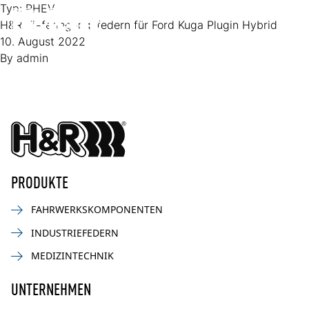
Zum Inhalt springen
Typ:
PHEV
H&R Tieferlegungsfedern für Ford Kuga Plugin Hybrid
Op
10. August 2022
By
admin
PRODUKTE
FAHRWERKSKOMPONENTEN
INDUSTRIEFEDERN
MEDIZINTECHNIK
UNTERNEHMEN