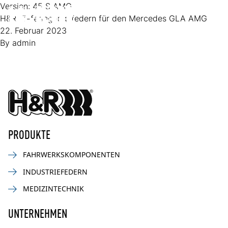
Zum Inhalt springen
Version:
45 S AMG
H&R Tieferlegungsfedern für den Mercedes GLA AMG
Op
22. Februar 2023
By
admin
PRODUKTE
FAHRWERKSKOMPONENTEN
INDUSTRIEFEDERN
MEDIZINTECHNIK
UNTERNEHMEN