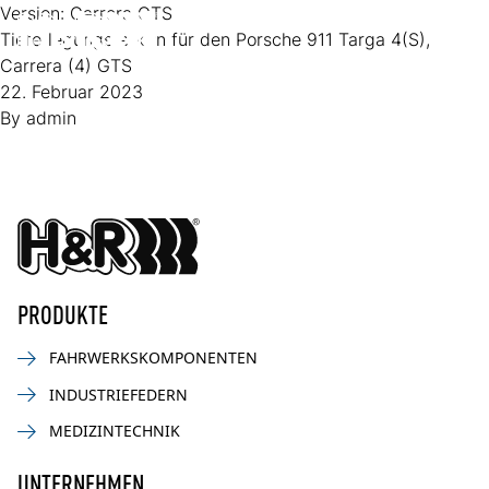
Zum Inhalt springen
Version:
Carrera GTS
Tieferlegungsfedern für den Porsche 911 Targa 4(S),
Op
Carrera (4) GTS
22. Februar 2023
By
admin
PRODUKTE
FAHRWERKSKOMPONENTEN
INDUSTRIEFEDERN
MEDIZINTECHNIK
UNTERNEHMEN