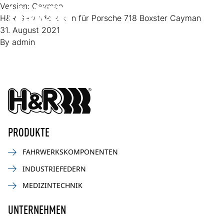
Zum Inhalt springen
Version:
Cayman
H&R Gewindefedern für Porsche 718 Boxster Cayman
Op
31. August 2021
By
admin
PRODUKTE
FAHRWERKSKOMPONENTEN
INDUSTRIEFEDERN
MEDIZINTECHNIK
UNTERNEHMEN