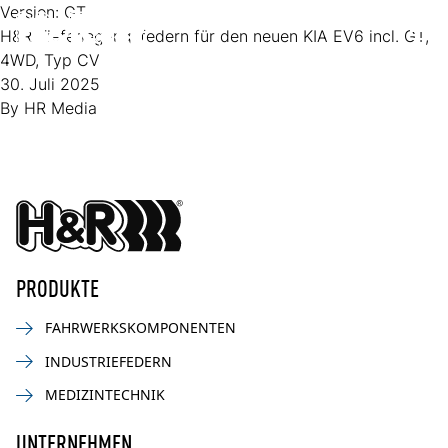
Zum Inhalt springen
Version:
GT
H&R Tieferlegungsfedern für den neuen KIA EV6 incl. GT,
Op
4WD, Typ CV
30. Juli 2025
By
HR Media
PRODUKTE
FAHRWERKSKOMPONENTEN
INDUSTRIEFEDERN
MEDIZINTECHNIK
UNTERNEHMEN