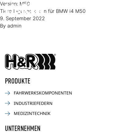
Zum Inhalt springen
Version:
M50
Tieferlegungsfedern für BMW i4 M50
Op
9. September 2022
By
admin
PRODUKTE
FAHRWERKSKOMPONENTEN
INDUSTRIEFEDERN
MEDIZINTECHNIK
UNTERNEHMEN