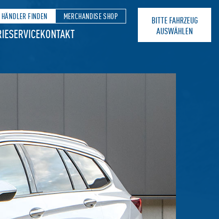
HÄNDLER FINDEN
MERCHANDISE SHOP
BITTE FAHRZEUG
AUSWÄHLEN
IE
SERVICE
KONTAKT