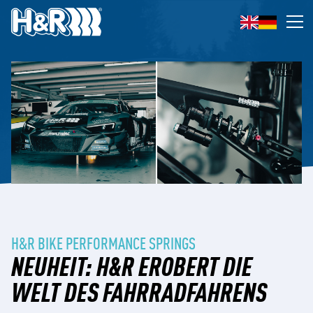
Zum Inhalt springen
Op
H&R BIKE PERFORMANCE SPRINGS
NEUHEIT: H&R EROBERT DIE
WELT DES FAHRRADFAHRENS