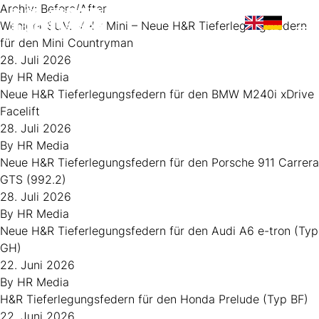
Zum Inhalt springen
Archiv:
Before/After
Weniger SUV. Mehr Mini – Neue H&R Tieferlegungsfedern
Op
für den Mini Countryman
28. Juli 2026
By
HR Media
Neue H&R Tieferlegungsfedern für den BMW M240i xDrive
Facelift
28. Juli 2026
By
HR Media
Neue H&R Tieferlegungsfedern für den Porsche 911 Carrera
GTS (992.2)
28. Juli 2026
By
HR Media
Neue H&R Tieferlegungsfedern für den Audi A6 e-tron (Typ
GH)
22. Juni 2026
By
HR Media
H&R Tieferlegungsfedern für den Honda Prelude (Typ BF)
22. Juni 2026