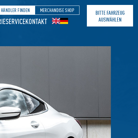
HÄNDLER FINDEN
MERCHANDISE SHOP
BITTE FAHRZEUG
AUSWÄHLEN
IE
SERVICE
KONTAKT