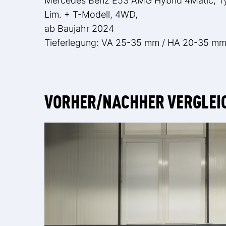
Mercedes Benz E53 AMG Hybrid 4Matic, T
Lim. + T-Modell, 4WD,
ab Baujahr 2024
Tieferlegung: VA 25-35 mm / HA 20-35 m
VORHER/NACHHER VERGLEI