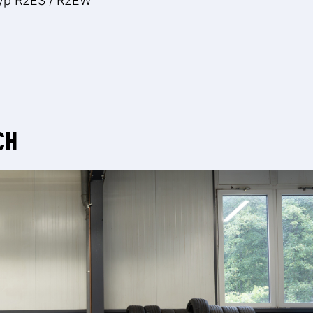
yp R2ES / R2EW
m
CH