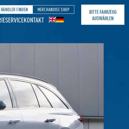
HÄNDLER FINDEN
MERCHANDISE SHOP
BITTE FAHRZEUG
AUSWÄHLEN
IE
SERVICE
KONTAKT