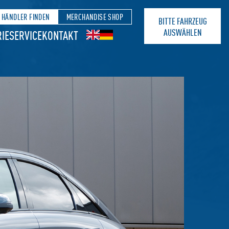
HÄNDLER FINDEN
MERCHANDISE SHOP
BITTE FAHRZEUG
AUSWÄHLEN
IE
SERVICE
KONTAKT