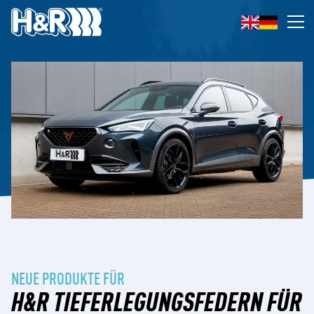
Zum Inhalt springen
Op
NEUE PRODUKTE FÜR
H&R TIEFERLEGUNGSFEDERN FÜR