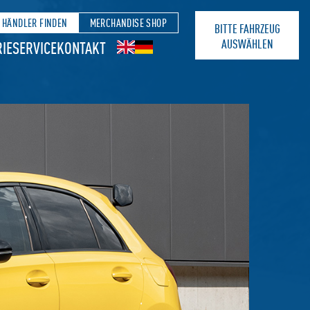
HÄNDLER FINDEN
MERCHANDISE SHOP
BITTE FAHRZEUG
AUSWÄHLEN
IE
SERVICE
KONTAKT