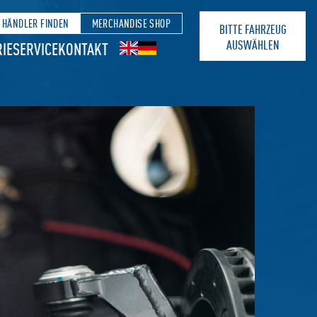
HÄNDLER FINDEN
MERCHANDISE SHOP
BITTE FAHRZEUG
AUSWÄHLEN
IE
SERVICE
KONTAKT