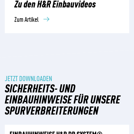
Zu den H&R Einbauvideos
Zu den H&R Einbauvideos
Zu den H&R Einbauvideos
Zum Artikel
Zum Artikel
Zum Artikel
JETZT DOWNLOADEN
SICHERHEITS- UND
EINBAUHINWEISE FÜR UNSERE
SPURVERBREITERUNGEN
EINBAUHINWEISE H&R DR SYSTEM®